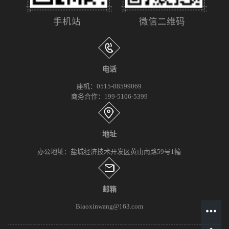
手机站
微信二维码
电话
座机：0515-88599069
商务合作：199-5106-5399
地址
办公地址：盐城经济技术开发区黄山南路59号1幢
邮箱
Biaoxinwang@163.com