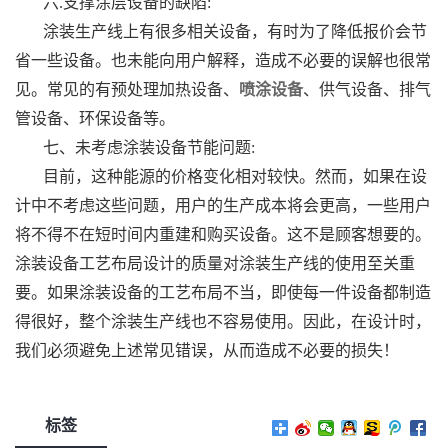
六.支撑涂层设备的缺陷:
涂装生产线上有很多相关设备，有时为了降低报价会节
省一些设备。也未能向用户解释，造成不必要的误解也很常
见。常见的有预处理加热设备、
喷涂设备
、供气设备、排气
管设备、环保设备等。
七、未考虑涂装设备节能问题:
目前，这种能源的价格变化相对较快。然而，如果在设
计中不考虑这些问题，用户的生产成本将会更高，一些用户
将不得不在短时间内重建和购买设备。这不是顾客想要的。
涂装设备工艺布局设计的质量对涂装生产线的使用至关重
要。如果涂装设备的工艺布局不当，即使每一件设备都制造
得很好，整个涂装生产线也不容易使用。因此，在设计时，
我们必须避免上述常见错误，从而造成不必要的损失！
标签