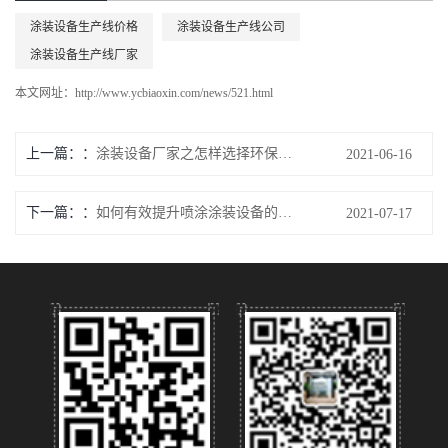
涂装设备生产线价格
涂装设备生产线公司
涂装设备生产线厂家
本文网址：
http://www.ycbiaoxin.com/news/521.html
上一篇：
涂装设备厂家之怎样选择环保喷漆房过滤器
2021-06-16
下一篇：
如何有效提升喷涂涂装设备的效率?
2021-07-17